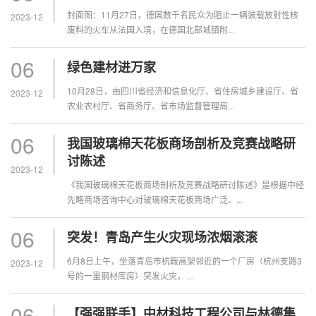
封面图：11月27日，德国数千名民众为阻止一辆装载放射性核
2023-12
废料的火车从法国入境，在德国北部城镇附...
06
绿色建材进万家
10月28日，由四川省经济和信息化厅、省住房城乡建设厅、省
2023-12
农业农村厅、省商务厅、省市场监督管理局...
06
我国玻璃棉天花板商场剖析及竞赛战略研
讨陈述
2023-12
《我国玻璃棉天花板商场剖析及竞赛战略研讨陈述》是根据中经
先略商场咨询中心对玻璃棉天花板商场广泛、...
06
突发！青岛产生火灾现场浓烟滚滚
6月8日上午，坐落青岛市杭鞍高架邻近的一个厂房（杭州支路3
2023-12
号的一里钢材库房）突发火灾， ...
06
【强强联手】中材科技工程公司与林德集