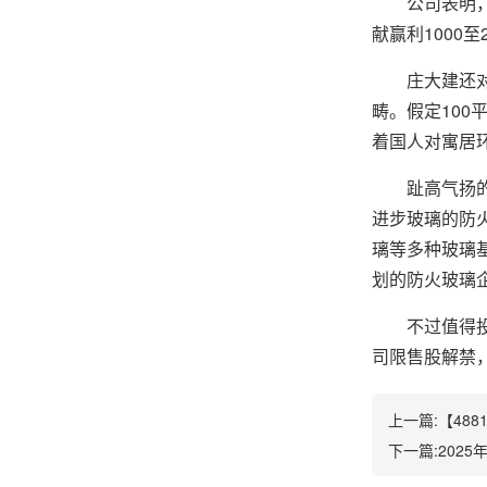
公司表明，该
献赢利1000至
庄大建还对记
畴。假定100
着国人对寓居
趾高气扬的金
进步玻璃的防
璃等多种玻璃基
划的防火玻璃
不过值得投资
司限售股解禁
上一篇:
【48
下一篇:
202