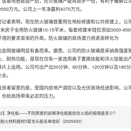
基地悉数投产后，防火玻璃产能将进步一倍，有利于缓解公司
2000万元。公司上一年净赢利4370万元。
者表明，现在防火玻璃首要用在地标修建和公共修建上，公司
平米房子全用防火玻璃10-15平米，每套修建本钱仅添加3000-
环境的要求渐渐的升高，防火玻璃的商场潜力将逐渐转化为
刚玻璃明显有备而来。据悉，公司的防火玻璃是采纳高强度铯
火、耐热功能，是现在仅有一家选用离子置换技能和淬火技能出产的
片上运用。公司可出产出30分钟、60分钟、120分钟以及18
企业。
者留意的是，受国内房地产调控以及光伏商场低迷影响，公司
，也给商场带来必定的压力。
812】净化板——不同厚度的岩棉净化板能抗住火焰的极限是多少？
5年耐火材料题材3家龙头股名单收好（2025430）