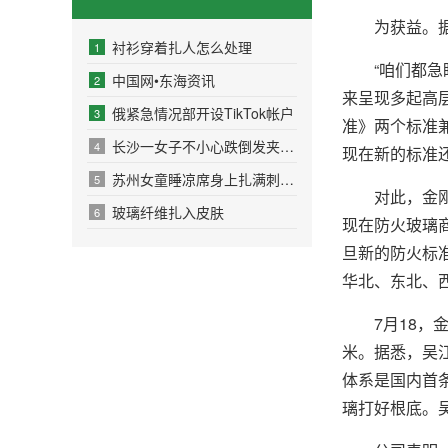
为获益。据悉
衬衫穿着扎人怎么处理
1
“咱们都急盼
中国网•东海资讯
2
来呈现多起高
俄紧急情况部开设TikTok帐户
3
准》两个标准
长沙一女子不小心跌倒发夹刺进头皮！
4
现在新的标准
苏州女童睡凉席身上扎满刺 皮肤扎刺如何紧急处理？
5
对此，金刚玻
玻璃纤维扎入皮肤
6
现在防火玻璃
旦新的防火标
华北、东北、
7月18，金
米。据悉，吴
体系是国内首
璃打好根底。