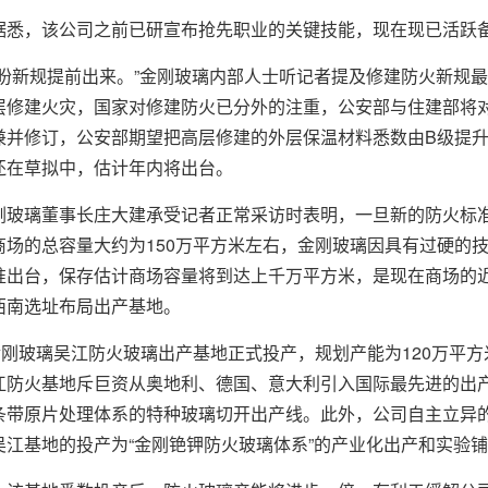
，该公司之前已研宣布抢先职业的关键技能，现在现已活跃备
新规提前出来。”金刚玻璃内部人士听记者提及修建防火新规最
层修建火灾，国家对修建防火已分外的注重，公安部与住建部将
兼并修订，公安部期望把高层修建的外层保温材料悉数由B级提升
还在草拟中，估计年内将出台。
璃董事长庄大建承受记者正常采访时表明，一旦新的防火标准
商场的总容量大约为150万平方米左右，金刚玻璃因具有过硬的技
准出台，保存估计商场容量将到达上千万平方米，是现在商场的
西南选址布局出产基地。
刚玻璃吴江防火玻璃出产基地正式投产，规划产能为120万平方
江防火基地斥巨资从奥地利、德国、意大利引入国际最先进的出
条带原片处理体系的特种玻璃切开出产线。此外，公司自主立异
吴江基地的投产为“金刚铯钾防火玻璃体系”的产业化出产和实验