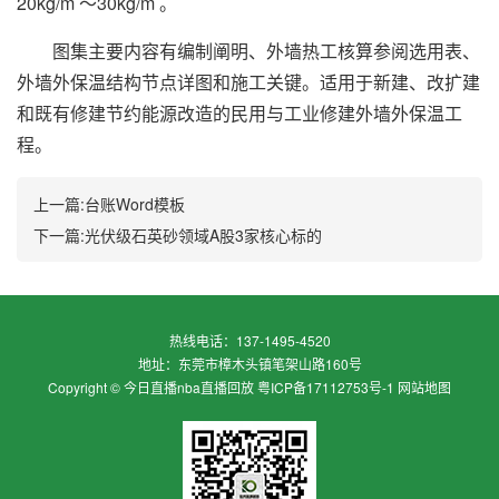
20kg/m ～30kg/m 。
图集主要内容有编制阐明、外墙热工核算参阅选用表、
外墙外保温结构节点详图和施工关键。适用于新建、改扩建
和既有修建节约能源改造的民用与工业修建外墙外保温工
程。
上一篇:
台账Word模板
下一篇:
光伏级石英砂领域A股3家核心标的
热线电话：
137-1495-4520
地址：
东莞市樟木头镇笔架山路160号
Copyright ©
今日直播nba直播回放
粤ICP备17112753号-1
网站地图