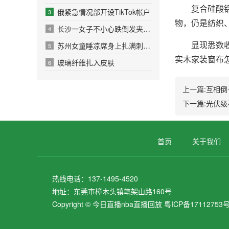
复合硅酸铝保
俄紧急情况部开设TikTok帐户
3
物，仍是纺织
长沙一女子不小心跌倒发夹刺进头皮！
4
显现悉数收起
苏州女童睡凉席身上扎满刺 皮肤扎刺如何紧急处理？
5
实木家装窗布
玻璃纤维扎入皮肤
6
上一篇:
互相倒
下一篇:
光伏级
首页
关于我们
热线电话：
137-1495-4520
地址：
东莞市樟木头镇笔架山路160号
Copyright ©
今日直播nba直播回放
粤ICP备17112753号