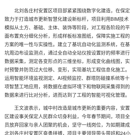
北刘各庄村安置区项目部紧紧围绕数字化建造，在保定
致力于打造城市更新智慧化建设新标杆，项目利用BIM技术
模拟从土方、基础、主体、装饰等阶段，对工程各阶段的平
面布置充分细化分析，形成样板标准图纸，保障实施工程的
方案的唯一性与实操性。建立了基坑自动化监测系统，在基
坑周边布设监测点，通过全自动全站仪按设置好的频率进行
数据采集，测定各变形点的三维坐标，形成变化曲线图，实
时预警并防范过大位移、变形，实现基坑工程信息化施工。
运用智能环境监视测定、AI视频监控、群塔防碰撞系统等十
项智慧工地应用，将数据在虚拟环境下和物联网采集得到的
数据来进行比对分析，进而达到了工程的智能可视化管理。
王文波表示，城中村改造是城市更新的重要内容，安置
区建设事关保定人民群众切身利益，今年春节期间，项目全
员放弃回家与亲人团聚的机会，坚守一线岗位，为如期建成
北刘各庄村安置区奋勇拼搏，项目主要领导带头带班和24小