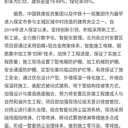
积率为2.32，建筑密度19.69%，绿化率35%。
据悉，中国铁建投资集团以及中铁十一局集团作为最早
进入保定市参与主城区城中村改造的建筑央企之一，自
2018年进入保定以来，坚持创新引领，积极采用新工艺、
新工装，全力推行数字化、智能化管理。北刘各庄村安置区
项目部通过采用铝模+铝合金爬架体系，智能施工电梯、钢
筋集中加工等“四新”技术，加快了工程进度，保证了实施工
程质量；施工现场设置了配电箱防护棚、加工机械防护棚、
安全通道防护棚、定型化基坑临边防护栏等，有效保证了施
工安全；通过优化设计户型、外墙保温一体化施工、外墙自
保温砖施工、装配式被动式建筑、地下室结构找坡等方式，
加强设计与建造高度融合，努力将安置区房建工程建成人与
自然和谐共生工程；项目部加强现场垃圾无意识排放管控，
对扬尘进行源头治理，结合智能化扬尘监测系统，现场采用
绕场围挡喷淋、灯塔喷淋、移动式雾炮喷淋等措施多点成
面，形成一整套扬尘治理体系，做到施工零污染、零排放。