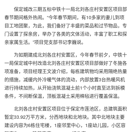
保定城改三期五标中铁十一局北刘各庄村安置区项目部
春节期间格外热闹。“今年春节期间，有10多家的妻儿到项
目工地团聚，为此，我们备好了丰盛的菜品和过节物品，专
门设置了探亲房，举办了各类的文体活动，丰富了职工和探
亲家属生活。”项目党支部书记李巍说。
为如期建成北刘各庄村安置区，今年春节前夕，中铁十
一局保定城中村改造北刘各庄村安置区项目部做好了冬施各
项准备，项目经理王文波介绍，每栋建筑物均采用隔绝热量
的措施，减缓内外冷暖气体的流动，内部放置3台热暖风机
进行持续加热，从开始浇筑混凝土前1个小时直至达到拆模
条件，不间断保温，顶板混凝土采用棉毡进行覆盖保温。
北刘各庄村安置区项目位于保定市莲池区，总建筑面积
暂定33.92万平方米，分西地块和北地块。其中北地块主要
建设内容为6栋住宅楼，1座邻里中心，1座幼儿园，小区容