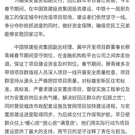
为确保安置房如期交付，回迁群众早日喜迁新居，今年
春节期间，在中国铁建投资集团投资建设、中铁十一局担负
施工的保定城中村改造项目现场，建设者们依然坚守一线。
争分夺秒抢抓进度的同时，做好资金保障，确保农民工兄弟
能够安稳回家过年。
中国铁建投资集团副总经理、冀中开发项目群董事长穆
青峰春节期间坚守岗位，在金融机构和平台公司之间奔走协
调，保证了项目建设资金及时到位。春节期间，穆青峰多次
带领项目群值班人员深入项目一线开展安全质量检查，项目
群坚持从源头上严格把控项目质量，对标雄安新区住宅标
准，高标准、严要求建设安置房项目，督促实施工程单位及
时为安置房供应水热气暖，解决好回迁群众的“后顾之忧”；
同时督促城改市政配套设施及管网项目加快建设进程，与安
置房建设进度取得同步，为后续交付工作保驾护航，早日使
群众住上“暖心房”“放心房”“满意房”。他们用实际行动为项目
建设提供了最大的支持，用节日的坚守诠释了责任与担当。